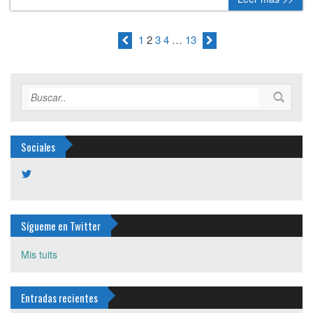
1
2
3
4
…
13
Sociales
Ver
perfil
de
plentziapiragua
en
Sígueme en Twitter
Twitter
Mis tuits
Entradas recientes