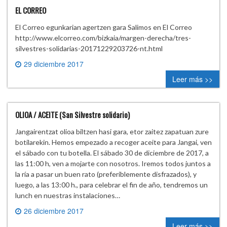
EL CORREO
El Correo egunkarian agertzen gara Salimos en El Correo
http://www.elcorreo.com/bizkaia/margen-derecha/tres-
silvestres-solidarias-20171229203726-nt.html
29 diciembre 2017
0 comment
Leer más >>
OLIOA / ACEITE (San Silvestre solidario)
Jangairentzat olioa biltzen hasi gara, etor zaitez zapatuan zure
botilarekin. Hemos empezado a recoger aceite para Jangai, ven
el sábado con tu botella. El sábado 30 de diciembre de 2017, a
las 11:00 h, ven a mojarte con nosotros. Iremos todos juntos a
la ría a pasar un buen rato (preferiblemente disfrazados), y
luego, a las 13:00 h., para celebrar el fin de año, tendremos un
lunch en nuestras instalaciones…
26 diciembre 2017
0 comment
Leer más >>