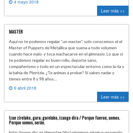
4 mayo 2018
0 comment
Leer más >>
MASTER
Aquí no te podemos regalar “un master”, solo conocemos el el
Master of Puppets de Metallica que suena a todo volumen
cuando hace malo y toca machacarse en el gimnasio. Lo que si
te podemos regalar es buen rollo, deporte sano,
compañerismo y todo en un espectacular entorno como la ría y
la bahía de Plentzia. ¿Te animas a probar? Si sabes nadar y
tienes entre 8 y 98 años…
9 abril 2018
0 comment
Leer más >>
Izan zirelako, gara; garelako, izango dira / Porque fueron, somos.
Porque somos, serán.
http://www.abc.es/deportes/abci-pioneros-piragua-espanola-