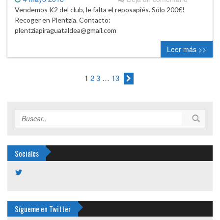
Vendemos K2 del club, le falta el reposapiés. Sólo 200€!
Recoger en Plentzia. Contacto:
plentziapiraguataldea@gmail.com
Leer más >>
1
2
3
…
13
Sociales
Ver
perfil
de
plentziapiragua
en
Sígueme en Twitter
Twitter