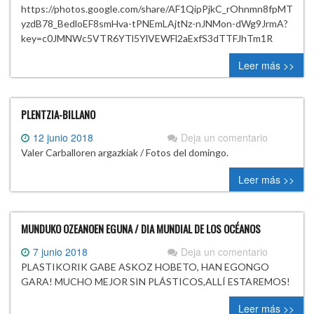
https://photos.google.com/share/AF1QipPjkC_rOhnmn8fpMT
yzdB78_BedloEF8smHva-tPNEmLAjtNz-nJNMon-dWg9JrmA?
key=c0JMNWc5VTR6YTl5YlVEWFl2aExfS3dTTFJhTm1R
Leer más >>
PLENTZIA-BILLANO
12 junio 2018
Deja un comentario
Valer Carballoren argazkiak / Fotos del domingo.
Leer más >>
MUNDUKO OZEANOEN EGUNA / DIA MUNDIAL DE LOS OCÉANOS
7 junio 2018
Deja un comentario
PLASTIKORIK GABE ASKOZ HOBETO, HAN EGONGO
GARA! MUCHO MEJOR SIN PLÁSTICOS,ALLÍ ESTAREMOS!
Leer más >>