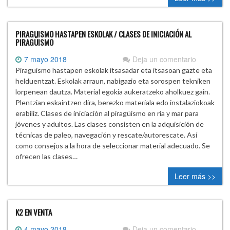
PIRAGUISMO HASTAPEN ESKOLAK / CLASES DE INICIACIÓN AL
PIRAGÜISMO
7 mayo 2018
Deja un comentario
Piraguismo hastapen eskolak itsasadar eta itsasoan gazte eta
helduentzat. Eskolak arraun, nabigazio eta sorospen tekniken
lorpenean dautza. Material egokia aukeratzeko aholkuez gain.
Plentzian eskaintzen dira, berezko materiala edo instalaziokoak
erabiliz. Clases de iniciación al piragüismo en ría y mar para
jóvenes y adultos. Las clases consisten en la adquisición de
técnicas de paleo, navegación y rescate/autorescate. Así
como consejos a la hora de seleccionar material adecuado. Se
ofrecen las clases…
Leer más >>
K2 EN VENTA
4 mayo 2018
Deja un comentario