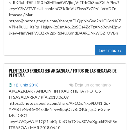
sLRKRuh-F5FtIfR0Jn3MFkm5VlVjbejV-fTrbCk3ouZXLAPbw?
key=Y2lvVTVPcUlLcnhMbGZKRnVUZkwxZzZPVHVrVDZn
Itsasoa / Mar
https://photos.google.com/share/AF1QipNbGvo2h1CKorUCZ
VPkeRuLLlIXzRp_HqigivKz6smA6L2sSCs4ZcTzANo9qvM2pw
?key=NmVielFVX3ZkV2pxRjd4UXdndDA4RDNkWGZIOVBn
Leer más >>
PLENTZIAKO ERREGATEEN ARGAZKIAK / FOTOS DE LAS REGATAS DE
PLENTZIA
12 junio 2018
Deja un comentario
ARGAZKIAK / ANDONI INTXAURTIETA / FOTOS
ITSASADARRA / RÍA 2018.06.09
https://photos.google.com/share/AF1QipNxp9DJ41f2p-
YPABTvNvB6FX4xkIk-Ni-wv8pqQsvBf04UnjqsDh-Gvm-
IzRaDRQ?
key=UVQwVUY1Q21kdGpKeGJpTXJwS0VraXgtckF2NE5n
ITSASOA / MAR 2018.06.10