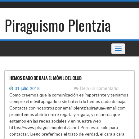
Skip
to
content
Piraguismo Plentzia
Toggle
navigation
HEMOS DADO DE BAJA EL MÓVIL DEL CLUB
31 julio 2018
Deja un comentario
Como creemos que la comunicación es importante y teníamos
siempre el móvil apagado o sin batería lo hemos dado de baja.
Contacta con nosotros por email plentziapiragua@gmail.com
prometemos abrirlo entre regata y regata, y recuerda que
estamos en las redes sociales y en nuestra web
https://www.piraguismoplentzia.net Pero esto solo para
contactar, luego preferimos el trato de verdad, el cara a cara