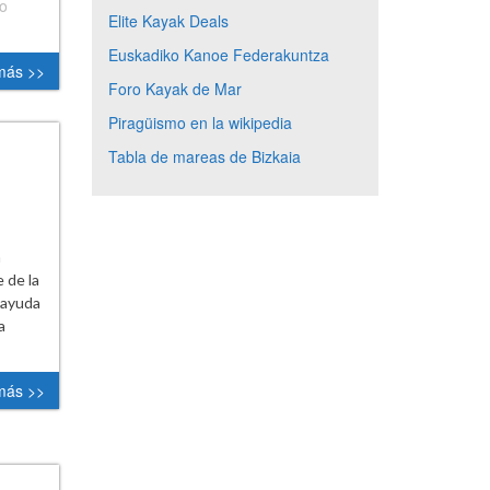
io
Elite Kayak Deals
Euskadiko Kanoe Federakuntza
más >>
Foro Kayak de Mar
Piragüismo en la wikipedia
Tabla de mareas de Bizkaia
a
 de la
 ayuda
a
más >>