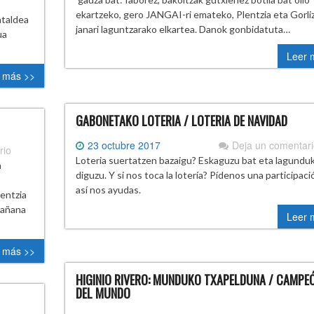
ekartzeko, gero JANGAI-ri emateko, Plentzia eta Gorli
ataldea
janari laguntzarako elkartea. Danok gonbidatuta…
ua
Leer 
 más >>
GABONETAKO LOTERIA / LOTERIA DE NAVIDAD
23 octubre 2017
Deja un comentar
rio
Loteria suertatzen bazaigu? Eskaguzu bat eta lagundu
a
diguzu. Y si nos toca la lotería? Pídenos una participaci
así nos ayudas.
entzia
mañana
Leer 
 más >>
HIGINIO RIVERO: MUNDUKO TXAPELDUNA / CAMPE
DEL MUNDO