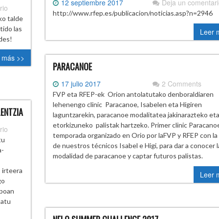
12 septiembre 2017
Deja un comentar
rio
http://www.rfep.es/publicacion/noticias.asp?n=2946
ko talde
ido las
Leer 
ndes!
 más >>
PARACANOE
17 julio 2017
2 Comments
FVP eta RFEP-ek Orion antolatutako denboraldiaren
lehenengo clinic Paracanoe, Isabelen eta Higiren
LENTZIA
laguntzarekin, paracanoe modalitatea jakinarazteko et
etorkizuneko palistak hartzeko. Primer clinic Paracanoe
rio
temporada organizado en Orio por laFVP y RFEP con la
tu
de nuestros técnicos Isabel e Higi, para dar a conocer l
a-
modalidad de paracanoe y captar futuros palistas.
 irteera
Leer 
go
npoan
tatu