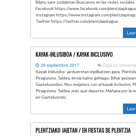
Bilatu sare sozialetan Buscanos en las redes sociales
Facebook https://www.facebook.com/plentziapiragu
Instagram https://www.instagram.com/plentziapirag
Twitter https://twitter.com/plentziapiragua
Leer
KAYAK-INLUSIBOA / KAYAK INCLUSIVO
29 septiembre 2017
Deja un comenta
Kayak inklusibo- jardueretan inplikatzen gara, Plentzi
Piraguismo Taldea, kirola baino gehiago. Bihar goizean
Gazteluondon. Nos mojamos con el kayak inclusivo, Pl
Piraguismo Taldea ,más que deporte. Mañana por la 
en Gazteluondo.
Leer
PLENTZIAKO JAIETAN / EN FIESTAS DE PLENTZIA