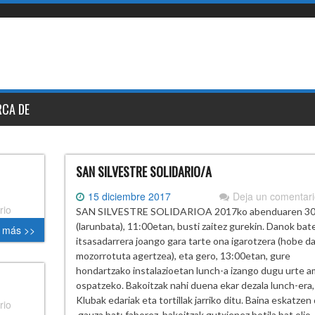
RCA DE
SAN SILVESTRE SOLIDARIO/A
15 diciembre 2017
Deja un comentar
rio
SAN SILVESTRE SOLIDARIOA 2017ko abenduaren 3
(larunbata), 11:00etan, busti zaitez gurekin. Danok bat
 más >>
itsasadarrera joango gara tarte ona igarotzera (hobe d
mozorrotuta agertzea), eta gero, 13:00etan, gure
hondartzako instalazioetan lunch-a izango dugu urte a
ospatzeko. Bakoitzak nahi duena ekar dezala lunch-era,
Klubak edariak eta tortillak jarriko ditu. Baina eskatzen
rio
gauza bat: faborez, bakoitzak gutxienez botila bat olio