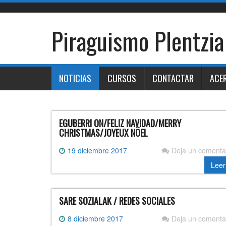
Skip
to
content
Piraguismo Plentzia
NOTICIAS
CURSOS
CONTACTAR
ACE
EGUBERRI ON/FELIZ NAVIDAD/MERRY
CHRISTMAS/JOYEUX NÖEL
19 diciembre 2017
Deja un comenta
Leer
SARE SOZIALAK / REDES SOCIALES
8 diciembre 2017
Deja un comenta