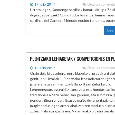
17 julio 2017
Deja un comenta
Urtero legez, Karmengo sardinak banatu ditugu. Zela
dugun, aupa zuek! Como todos los años, hemos repart
sardinas del Carmen. Menudo equipo tenemos, ¡gra
Leer
PLENTZIAKO LEHIAKETAK / COMPETICIONES EN P
12 julio 2017
Deja un comenta
Orain dela bi asteburu, gure klubeko bi probak antola
genituen: Uztailak 1, Plentziako Itsasadarraren Igoer
jaitsiera; eta 2an Plentzia-Billano Itsas Zeharkaldia.
Lehenengoan, eguraldi zatarra zela eta, hondartzatiko
tradizionala aldatu behar izan genuen, eta zubizurira i
genuen. Bigarrenean, itsasoa maite dutenentzat, ka
mugimendua egon arren, ahal izan zen moduan disfru
zuten. Hala eta guztiz ere, Nafarrorako bidaian bezala,