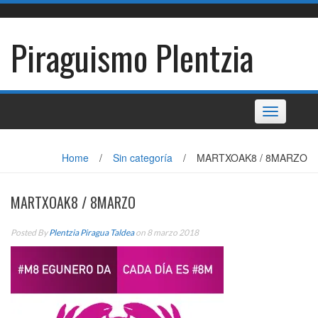
Skip
to
content
Piraguismo Plentzia
Toggle
navigation
Home
/
Sin categoría
/
MARTXOAK8 / 8MARZO
MARTXOAK8 / 8MARZO
Posted By
Plentzia Piragua Taldea
on 8 marzo 2018