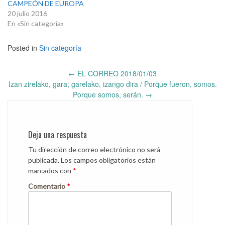
CAMPEÓN DE EUROPA
e
e
n
n
20 julio 2016
T
F
En «Sin categoría»
w
a
i
c
t
e
t
b
Posted in
Sin categoría
e
o
r
o
(
k
S
(
Post
e
S
←
EL CORREO 2018/01/03
a
e
navigation
Izan zirelako, gara; garelako, izango dira / Porque fueron, somos.
b
a
r
b
Porque somos, serán.
→
e
r
e
e
n
e
u
n
n
u
a
n
v
a
Deja una respuesta
e
v
n
e
Tu dirección de correo electrónico no será
t
n
a
t
publicada.
Los campos obligatorios están
n
a
a
n
marcados con
*
n
a
u
n
e
Comentario
u
*
v
e
a
v
)
a
)