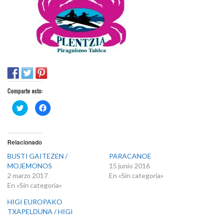
Comparte esto:
H
H
a
a
z
z
c
c
l
l
i
i
c
c
Relacionado
p
p
a
a
BUSTI GAITEZEN /
PARACANOE
r
r
a
a
MOJEMONOS
15 junio 2016
c
c
2 marzo 2017
En «Sin categoría»
o
o
m
m
En «Sin categoría»
p
p
a
a
r
r
HIGI EUROPAKO
t
t
TXAPELDUNA / HIGI
i
i
r
r