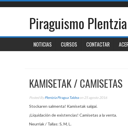
Skip
to
content
Piraguismo Plentzia
NOTICIAS
CURSOS
CONTACTAR
ACE
KAMISETAK / CAMISETAS
Posted By
Plentzia Piragua Taldea
on 25 agosto 2016
Stockaren salmenta! Kamisetak salgai.
¡Liquidación de existencias! Camisetas a la venta.
Neurriak / Tallas: S, M, L.