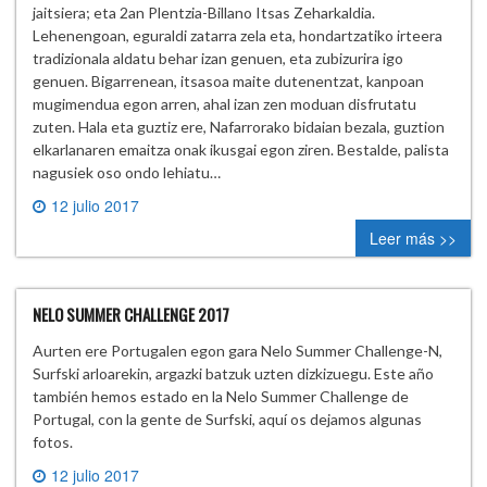
jaitsiera; eta 2an Plentzia-Billano Itsas Zeharkaldia.
Lehenengoan, eguraldi zatarra zela eta, hondartzatiko irteera
tradizionala aldatu behar izan genuen, eta zubizurira igo
genuen. Bigarrenean, itsasoa maite dutenentzat, kanpoan
mugimendua egon arren, ahal izan zen moduan disfrutatu
zuten. Hala eta guztiz ere, Nafarrorako bidaian bezala, guztion
elkarlanaren emaitza onak ikusgai egon ziren. Bestalde, palista
nagusiek oso ondo lehiatu…
12 julio 2017
0 comment
Leer más >>
NELO SUMMER CHALLENGE 2017
Aurten ere Portugalen egon gara Nelo Summer Challenge-N,
Surfski arloarekin, argazki batzuk uzten dizkizuegu. Este año
también hemos estado en la Nelo Summer Challenge de
Portugal, con la gente de Surfski, aquí os dejamos algunas
fotos.
12 julio 2017