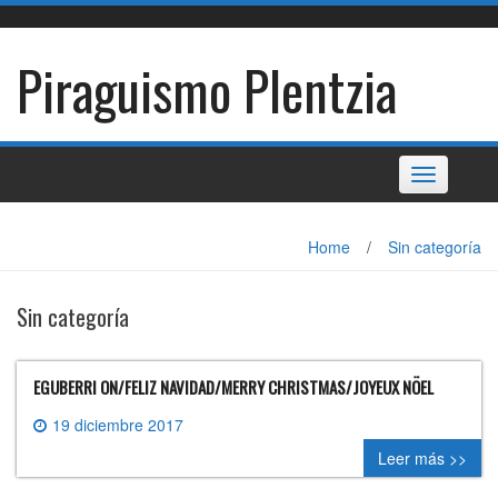
Skip
to
content
Piraguismo Plentzia
Toggle
navigation
Home
/
Sin categoría
Sin categoría
EGUBERRI ON/FELIZ NAVIDAD/MERRY CHRISTMAS/JOYEUX NÖEL
19 diciembre 2017
0 comment
Leer más >>