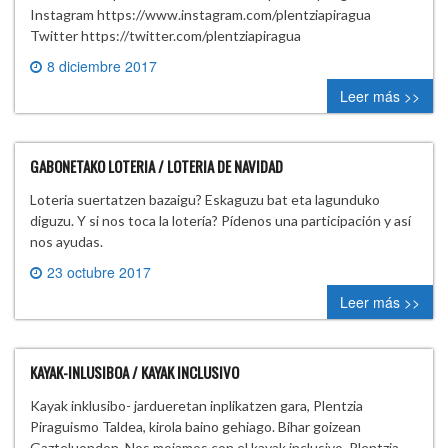
Instagram https://www.instagram.com/plentziapiragua
Twitter https://twitter.com/plentziapiragua
8 diciembre 2017
0 comment
Leer más >>
GABONETAKO LOTERIA / LOTERIA DE NAVIDAD
Loteria suertatzen bazaigu? Eskaguzu bat eta lagunduko
diguzu. Y si nos toca la lotería? Pídenos una participación y así
nos ayudas.
23 octubre 2017
0 comment
Leer más >>
KAYAK-INLUSIBOA / KAYAK INCLUSIVO
Kayak inklusibo- jardueretan inplikatzen gara, Plentzia
Piraguismo Taldea, kirola baino gehiago. Bihar goizean
Gazteluondon. Nos mojamos con el kayak inclusivo, Plentzia