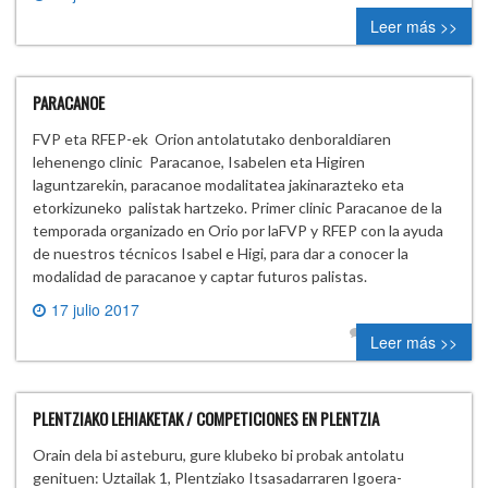
0 comment
Leer más >>
PARACANOE
FVP eta RFEP-ek Orion antolatutako denboraldiaren
lehenengo clinic Paracanoe, Isabelen eta Higiren
laguntzarekin, paracanoe modalitatea jakinarazteko eta
etorkizuneko palistak hartzeko. Primer clinic Paracanoe de la
temporada organizado en Orio por laFVP y RFEP con la ayuda
de nuestros técnicos Isabel e Higi, para dar a conocer la
modalidad de paracanoe y captar futuros palistas.
17 julio 2017
2 comments
Leer más >>
PLENTZIAKO LEHIAKETAK / COMPETICIONES EN PLENTZIA
Orain dela bi asteburu, gure klubeko bi probak antolatu
genituen: Uztailak 1, Plentziako Itsasadarraren Igoera-