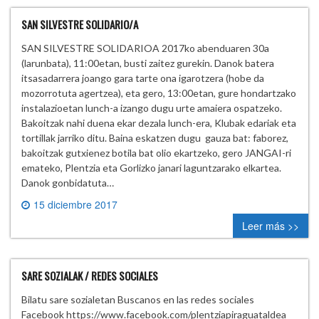
SAN SILVESTRE SOLIDARIO/A
SAN SILVESTRE SOLIDARIOA 2017ko abenduaren 30a
(larunbata), 11:00etan, busti zaitez gurekin. Danok batera
itsasadarrera joango gara tarte ona igarotzera (hobe da
mozorrotuta agertzea), eta gero, 13:00etan, gure hondartzako
instalazioetan lunch-a izango dugu urte amaiera ospatzeko.
Bakoitzak nahi duena ekar dezala lunch-era, Klubak edariak eta
tortillak jarriko ditu. Baina eskatzen dugu gauza bat: faborez,
bakoitzak gutxienez botila bat olio ekartzeko, gero JANGAI-ri
emateko, Plentzia eta Gorlizko janari laguntzarako elkartea.
Danok gonbidatuta…
15 diciembre 2017
0 comment
Leer más >>
SARE SOZIALAK / REDES SOCIALES
Bilatu sare sozialetan Buscanos en las redes sociales
Facebook https://www.facebook.com/plentziapiraguataldea